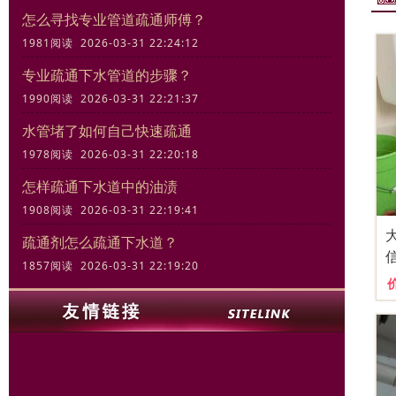
怎么寻找专业管道疏通师傅？
1981阅读 2026-03-31 22:24:12
专业疏通下水管道的步骤？
1990阅读 2026-03-31 22:21:37
水管堵了如何自己快速疏通
1978阅读 2026-03-31 22:20:18
怎样疏通下水道中的油渍
1908阅读 2026-03-31 22:19:41
疏通剂怎么疏通下水道？
1857阅读 2026-03-31 22:19:20