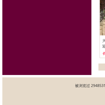
被浏览过 2948