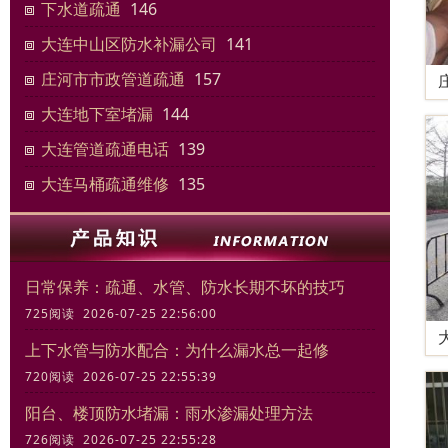
下水道疏通
146
大连中山区防水补漏公司
141
庄河市市政管道疏通
157
大连地下室堵漏
144
大连管道疏通电话
139
大连马桶疏通维修
135
日常保养：疏通、水管、防水长期不坏的技巧
725阅读 2026-07-25 22:56:00
上下水管与防水配合：为什么漏水总一起修
720阅读 2026-07-25 22:55:39
阳台、楼顶防水堵漏：雨水渗漏处理方法
726阅读 2026-07-25 22:55:28