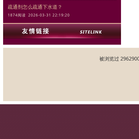
疏通剂怎么疏通下水道？
1874阅读 2026-03-31 22:19:20
被浏览过 2962