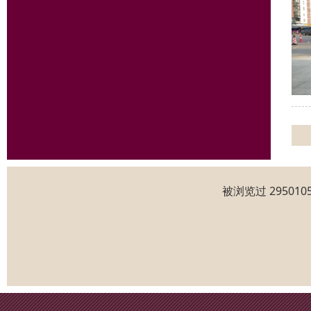
被浏览过 2950