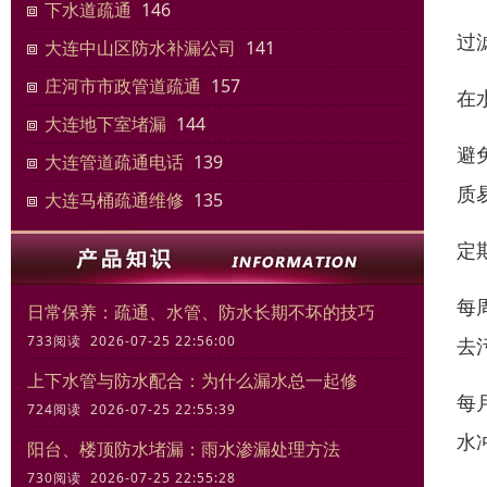
下水道疏通
146
过
大连中山区防水补漏公司
141
庄河市市政管道疏通
157
在
大连地下室堵漏
144
避
大连管道疏通电话
139
质
大连马桶疏通维修
135
定
每
日常保养：疏通、水管、防水长期不坏的技巧
733阅读 2026-07-25 22:56:00
去
上下水管与防水配合：为什么漏水总一起修
每
724阅读 2026-07-25 22:55:39
水
阳台、楼顶防水堵漏：雨水渗漏处理方法
730阅读 2026-07-25 22:55:28