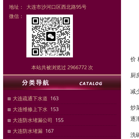
地址：
大连市沙河口区西北路95号
微信：
价
本站共被浏览过 2966772 次
厨
减
大连疏通下水道
163
炒
大连维修上下水
153
逐
大连防水堵漏公司
155
大连防水堵漏
167
洗