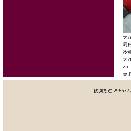
大
厨
冷
大
25-
更
被浏览过 2966