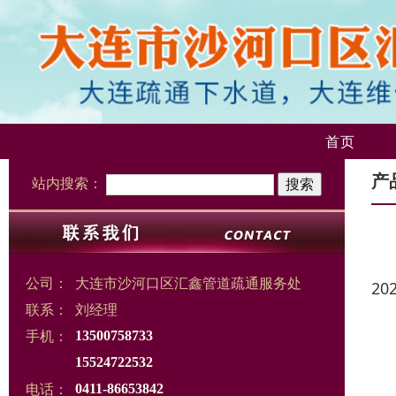
首页
产
站内搜索：
公司：
大连市沙河口区汇鑫管道疏通服务处
20
联系：
刘经理
手机：
13500758733
15524722532
电话：
0411-86653842