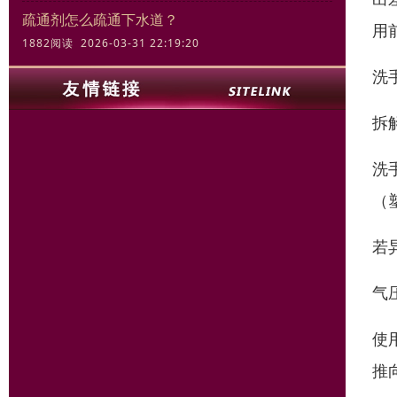
疏通剂怎么疏通下水道？
用
1882阅读 2026-03-31 22:19:20
洗
拆
洗
（
若
气
使
推