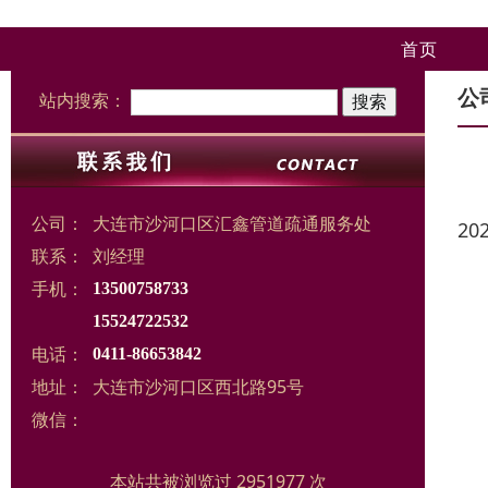
首页
公
站内搜索：
公司：
大连市沙河口区汇鑫管道疏通服务处
20
联系：
刘经理
手机：
13500758733
15524722532
电话：
0411-86653842
地址：
大连市沙河口区西北路95号
微信：
本站共被浏览过 2951977 次