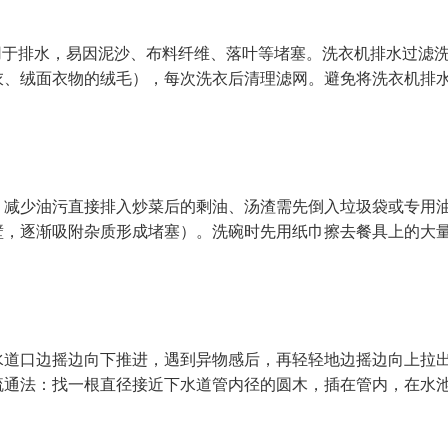
或用于排水，易因泥沙、布料纤维、落叶等堵塞。洗衣机排水过滤
衣、绒面衣物的绒毛），每次洗衣后清理滤网。避免将洗衣机排
。减少油污直接排入炒菜后的剩油、汤渣需先倒入垃圾袋或专用
壁，逐渐吸附杂质形成堵塞）。洗碗时先用纸巾擦去餐具上的大
水道口边摇边向下推进，遇到异物感后，再轻轻地边摇边向上拉
疏通法：找一根直径接近下水道管内径的圆木，插在管内，在水