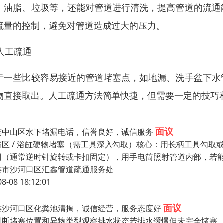
、油脂、垃圾等，还能对管道进行清洗，提高管道的流通
流量的控制，避免对管道造成过大的压力。
 人工疏通
于一些比较容易接近的管道堵塞点，如地漏、洗手盆下水
物直接取出。人工疏通方法简单快捷，但需要一定的技巧
面议
连中山区水下堵漏电话，信誉良好，诚信服务
浴区 / 浴缸硬物堵塞（需工具深入勾取）核心：用长柄工具勾取或
网（通常逆时针旋转或卡扣固定），用手电筒照射管道内部，若
连市沙河口区汇鑫管道疏通服务处
08-08 18:12:01
面议
连沙河口区化粪池清掏，诚信经营，服务态度好
判断堵塞位置和异物类型观察排水状态若排水缓慢但未完全堵塞