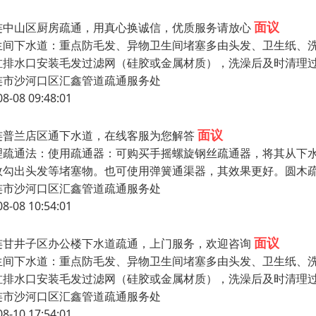
面议
连中山区厨房疏通，用真心换诚信，优质服务请放心
生间下水道：重点防毛发、异物卫生间堵塞多由头发、卫生纸、洗
缸排水口安装毛发过滤网（硅胶或金属材质），洗澡后及时清理
连市沙河口区汇鑫管道疏通服务处
08-08 09:48:01
面议
连普兰店区通下水道，在线客服为您解答
理疏通法：使用疏通器：可购买手摇螺旋钢丝疏通器，将其从下
效勾出头发等堵塞物。也可使用弹簧通渠器，其效果更好。圆木
连市沙河口区汇鑫管道疏通服务处
08-08 10:54:01
面议
连甘井子区办公楼下水道疏通，上门服务，欢迎咨询
生间下水道：重点防毛发、异物卫生间堵塞多由头发、卫生纸、洗
缸排水口安装毛发过滤网（硅胶或金属材质），洗澡后及时清理
连市沙河口区汇鑫管道疏通服务处
08-10 17:54:01