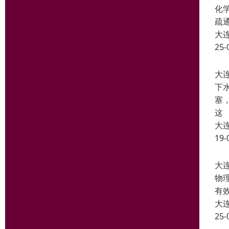
化
疏
大
25-
大
下
塞
这
大
19-
大
物
有
大
25-