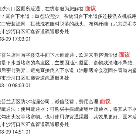
面议
连沙河口区厕所疏通，在线客服为您解答
台 / 露台下水道：重点防泥沙、杂物阳台下水道多连接洗衣机
水口安装滤网，拦截洗衣服时脱落的线头、布料纤维（尤其是毛
连市沙河口区汇鑫管道疏通服务处
08-09 17:03:01
面议
连普兰店区写字楼洗手间下水道疏通，欢迎来电咨询洽谈
房是下水道堵塞的高发区，主要因油污凝固、食物残渣堆积导致
却后密封丢弃，避免直接倒入下水道（油脂遇冷会凝固在管道内
连市沙河口区汇鑫管道疏通服务处
08-10 08:03:01
面议
连普兰店区防水堵漏公司，诚信经营，费用合理
理疏通法：使用疏通器：可购买手摇螺旋钢丝疏通器，将其从下
效勾出头发等堵塞物。也可使用弹簧通渠器，其效果更好。圆木
连市沙河口区汇鑫管道疏通服务处
08-09 14:51:01