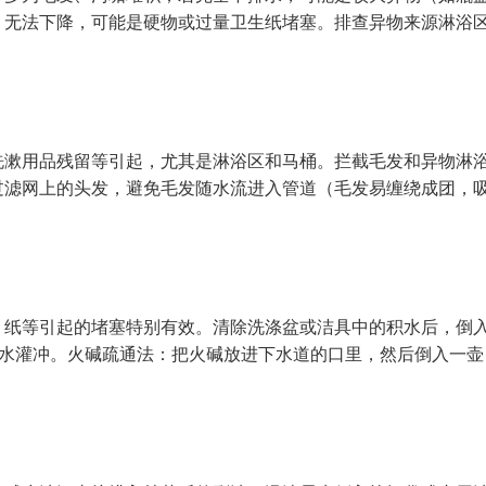
无法下降，可能是硬物或过量卫生纸堵塞。排查异物来源淋浴区 
漱用品残留等引起，尤其是淋浴区和马桶。拦截毛发和异物淋浴区
过滤网上的头发，避免毛发随水流进入管道（毛发易缠绕成团，
、纸等引起的堵塞特别有效。清除洗涤盆或洁具中的积水后，倒
量清水灌冲。火碱疏通法：把火碱放进下水道的口里，然后倒入一壶