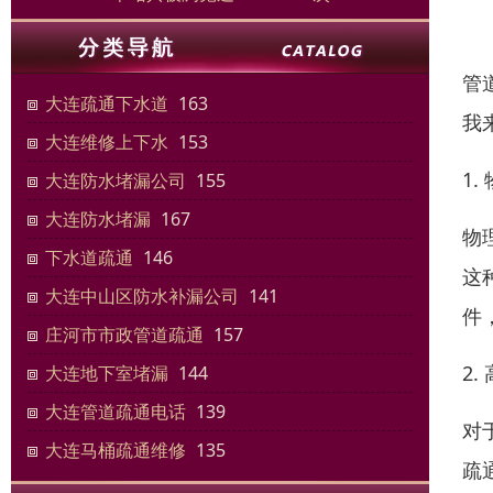
管
大连疏通下水道
163
我
大连维修上下水
153
1.
大连防水堵漏公司
155
大连防水堵漏
167
物
下水道疏通
146
这
大连中山区防水补漏公司
141
件
庄河市市政管道疏通
157
2
大连地下室堵漏
144
大连管道疏通电话
139
对
大连马桶疏通维修
135
疏