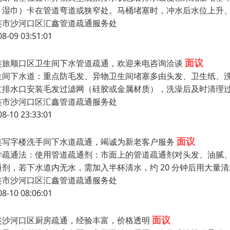
、湿巾）卡在管道弯道或狭窄处。马桶堵塞时，冲水后水位上升、
连市沙河口区汇鑫管道疏通服务处
08-09 03:51:01
面议
连旅顺口区卫生间下水管道疏通，欢迎来电咨询洽谈
生间下水道：重点防毛发、异物卫生间堵塞多由头发、卫生纸、洗
缸排水口安装毛发过滤网（硅胶或金属材质），洗澡后及时清理
连市沙河口区汇鑫管道疏通服务处
08-10 23:33:01
面议
连写字楼洗手间下水道疏通，竭诚为新老客户服务
学疏通法：使用管道疏通剂：市面上的管道疏通剂对头发、油腻
通剂，若下水道内无水，需加入半杯清水，约 20 分钟后用大
连市沙河口区汇鑫管道疏通服务处
08-10 08:06:01
面议
连沙河口区厨房疏通，经验丰富，价格透明