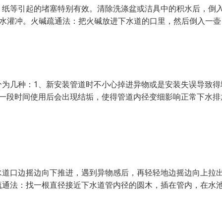
、纸等引起的堵塞特别有效。清除洗涤盆或洁具中的积水后，倒
量清水灌冲。火碱疏通法：把火碱放进下水道的口里，然后倒入一壶
分为几种：1、新安装管道时不小心掉进异物或是安装失误导致得
过一段时间使用后会出现结垢，使得管道内径变细影响正常下水排
水道口边摇边向下推进，遇到异物感后，再轻轻地边摇边向上拉
疏通法：找一根直径接近下水道管内径的圆木，插在管内，在水